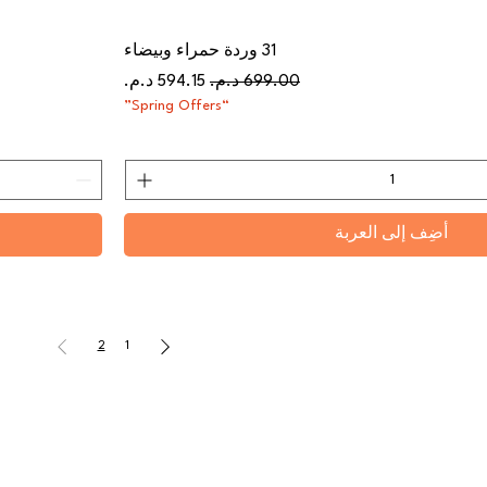
31 وردة حمراء وبيضاء
سعر عادي
سعر البيع
“Spring Offers”
أضِف إلى العربة
2
1