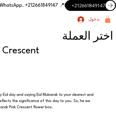
+212661849147
📍 Having trouble with the delivery address or payment? Need delivery outside our listed cities? Contact us on WhatsApp. +212661849147
تسجيل الدخول
اختر العملة
 Crescent
y Eid day and saying Eid Mubarak to your dearest and
eflects the significance of this day to you. So, he we
barak Pink Crescent flower box.