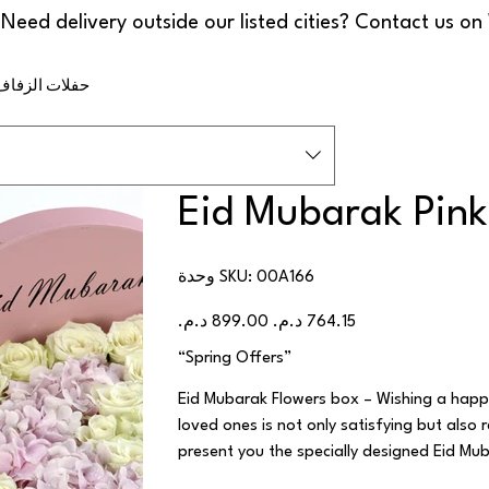
حفلات الزفاف
Eid Mubarak Pink
SKU
00A166
وحدة SKU:
00A166
سعر
السعر
البيع
الأصلي
“Spring Offers”
Eid Mubarak Flowers box – Wishing a happ
loved ones is not only satisfying but also r
present you the specially designed Eid Mu