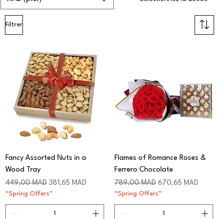
Filtrer
Fancy Assorted Nuts in a
Flames of Romance Roses &
Wood Tray
Ferrero Chocolate
Prix original
Prix promotionnel
Prix original
Prix promotionnel
449,00 MAD
381,65 MAD
789,00 MAD
670,65 MAD
“Spring Offers”
“Spring Offers”