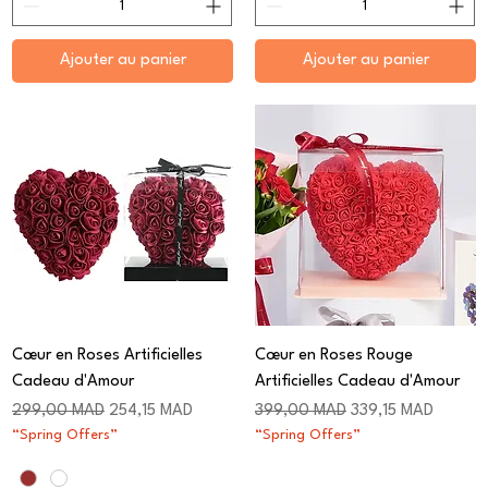
Ajouter au panier
Ajouter au panier
Cœur en Roses Artificielles
Cœur en Roses Rouge
Cadeau d'Amour
Artificielles Cadeau d'Amour
Prix original
Prix promotionnel
Prix original
Prix promotionnel
299,00 MAD
254,15 MAD
399,00 MAD
339,15 MAD
“Spring Offers”
“Spring Offers”