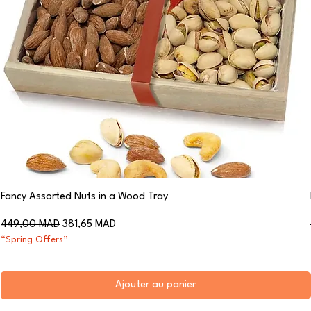
Fancy Assorted Nuts in a Wood Tray
Prix original
Prix promotionnel
449,00 MAD
381,65 MAD
“Spring Offers”
Ajouter au panier