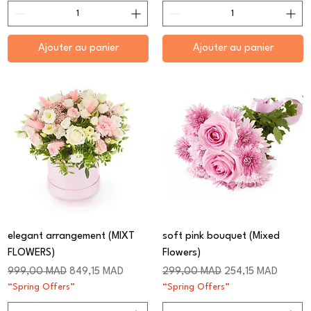
Ajouter au panier
Ajouter au panier
elegant arrangement (MIXT
soft pink bouquet (Mixed
FLOWERS)
Flowers)
Prix original
Prix promotionnel
Prix original
Prix promotionnel
999,00 MAD
849,15 MAD
299,00 MAD
254,15 MAD
“Spring Offers”
“Spring Offers”