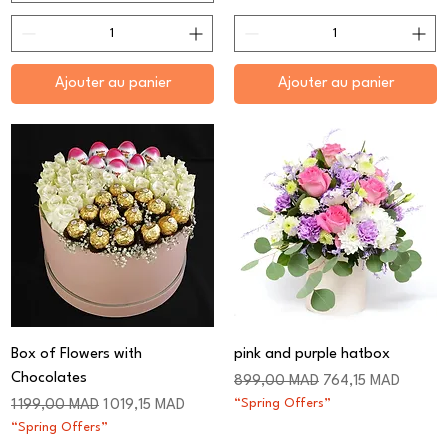
Ajouter au panier
Ajouter au panier
Box of Flowers with
pink and purple hatbox
Chocolates
Prix original
Prix promotionnel
899,00 MAD
764,15 MAD
Prix original
Prix promotionnel
“Spring Offers”
1 199,00 MAD
1 019,15 MAD
“Spring Offers”