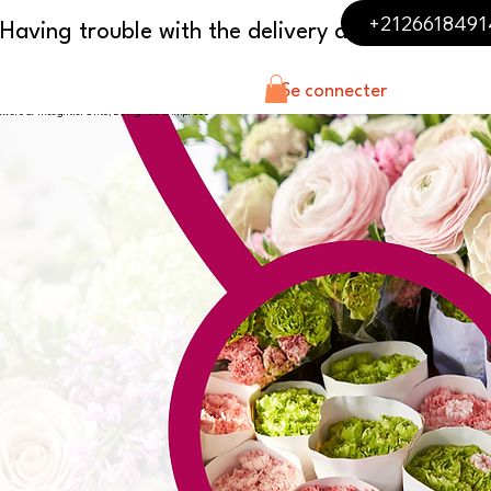
+2126618491
Se connecter
lowers & Thoughtful Gifts, Designed to Impress