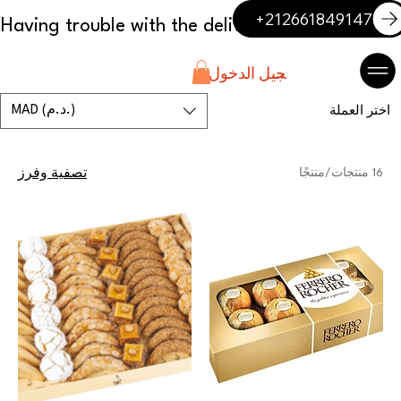
+212661849147
تسجيل الدخول
MAD (د.م.)
اختر العملة
16 منتجات/منتجًا
تصفية وفرز