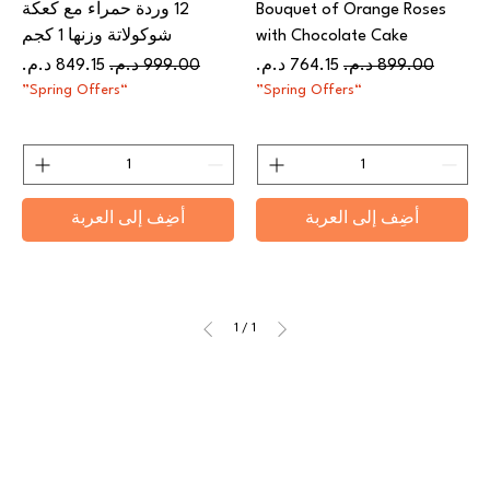
Bouquet of Orange Roses
12 وردة حمراء مع كعكة
with Chocolate Cake
شوكولاتة وزنها 1 كجم
سعر عادي
سعر البيع
سعر عادي
سعر البيع
“Spring Offers”
“Spring Offers”
أضِف إلى العربة
أضِف إلى العربة
1
/
1